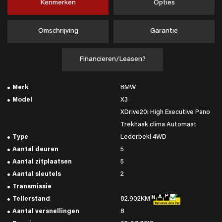
Kenmerken
Opties
Omschrijving
Garantie
Financieren/Leasen?
Merk
BMW
Model
X3
XDrive20i High Executive Pano
Trekhaak clima Automaat
Type
Lederbekl 4WD
Aantal deuren
5
Aantal zitplaatsen
5
Aantal sleutels
2
Transmissie
Tellerstand
82.902KM
Aantal versnellingen
8