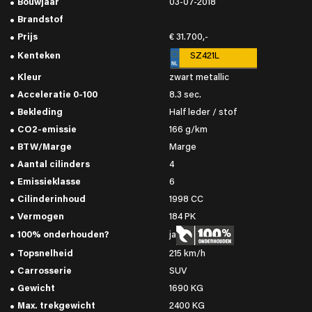
Bouwjaar
03-07-2018
Brandstof
Prijs
€ 31.700,-
Kenteken
SZ421L
Kleur
zwart metallic
Acceleratie 0-100
8.3 sec.
Bekleding
Half leder / stof
CO2-emissie
166 g/km
BTW/Marge
Marge
Aantal cilinders
4
Emissieklasse
6
Cilinderinhoud
1998 CC
Vermogen
184 PK
100% onderhouden?
ja
Topsnelheid
215 km/h
Carrosserie
SUV
Gewicht
1690 KG
Max. trekgewicht
2400 KG