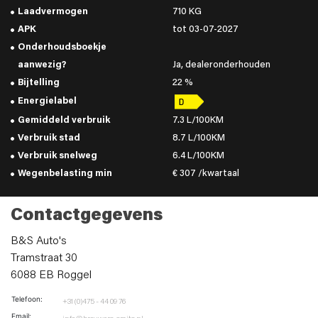
Laadvermogen
710 KG
APK
tot 03-07-2027
Onderhoudsboekje
aanwezig?
Ja, dealeronderhouden
Bijtelling
22 %
Energielabel
Gemiddeld verbruik
7.3 L/100KM
Verbruik stad
8.7 L/100KM
Verbruik snelweg
6.4 L/100KM
Wegenbelasting min
€ 307 /kwartaal
Contactgegevens
B&S Auto's
Tramstraat 30
6088 EB Roggel
Telefoon:
+31 (0)475 - 44 09 76
Email: