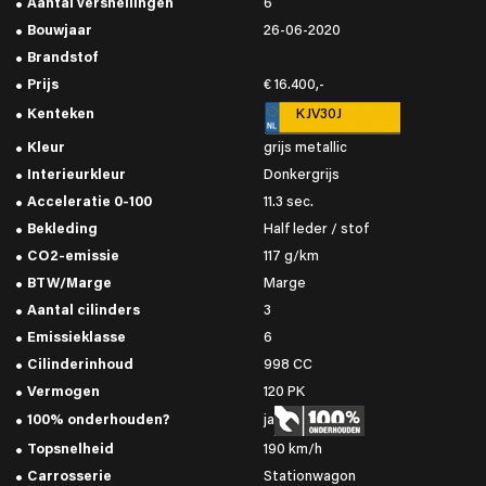
Aantal versnellingen
6
Bouwjaar
26-06-2020
Brandstof
Prijs
€ 16.400,-
Kenteken
KJV30J
Kleur
grijs metallic
Interieurkleur
Donkergrijs
Acceleratie 0-100
11.3 sec.
Bekleding
Half leder / stof
CO2-emissie
117 g/km
BTW/Marge
Marge
Aantal cilinders
3
Emissieklasse
6
Cilinderinhoud
998 CC
Vermogen
120 PK
100% onderhouden?
ja
Topsnelheid
190 km/h
Carrosserie
Stationwagon