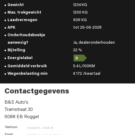
Gewicht
1234 KG
Max. trekgewicht
1200 KG
Laadvermogen
606 KG
APK
tot 26-06-2028
Onderhoudsboekje
aanwezig?
Ja, dealeronderhouden
Bijtelling
22 %
Energielabel
Gemiddeld verbruik
5.4 L/100KM
Wegenbelasting min
€ 172 /kwartaal
Contactgegevens
B&S Auto's
Tramstraat 30
6088 EB Roggel
Telefoon:
+31 (0)475 - 44 09 76
Email: