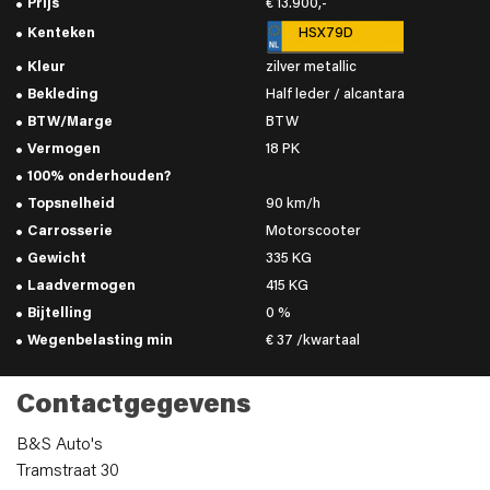
Prijs
€ 13.900,-
Kenteken
HSX79D
Kleur
zilver metallic
Bekleding
Half leder / alcantara
BTW/Marge
BTW
Vermogen
18 PK
100% onderhouden?
Topsnelheid
90 km/h
Carrosserie
Motorscooter
Gewicht
335 KG
Laadvermogen
415 KG
Bijtelling
0 %
Wegenbelasting min
€ 37 /kwartaal
Contactgegevens
B&S Auto's
Tramstraat 30